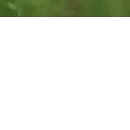
Contact
Nijverheidsweg 7
9403 VN Assen
KvK: 62498606
info@thegymassen.nl
06 22 66 36 68
Neem contact met ons op:
Wil jij graag weten of THE GYM ASSEN de juiste